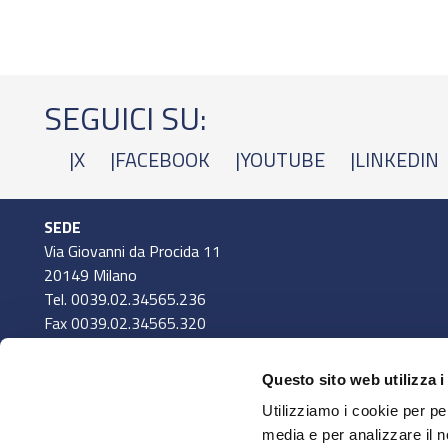
SEGUICI SU:
|
X
|
FACEBOOK
|
YOUTUBE
|
LINKEDIN
SEDE
Via Giovanni da Procida 11
20149 Milano
Tel. 0039.02.34565.236
Fax 0039.02.34565.320
assocasa@federchimica.it
Visualizza Mappa
Questo sito web utilizza i
Utilizziamo i cookie per pe
ATTIVITÀ
media e per analizzare il n