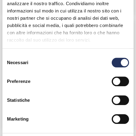
analizzare il nostro traffico. Condividiamo inoltre
SCOPRI DI PIÙ
informazioni sul modo in cui utilizza il nostro sito con i
nostri partner che si occupano di analisi dei dati web,
pubblicità e social media, i quali potrebbero combinarle
con altre informazioni che ha fornito loro o che hanno
raccolto dal suo utilizzo dei loro servizi.
Selezione
Necessari
del
consenso
Preferenze
20 OTTOBRE 2022
Statistiche
Scritto da:
Assocasa
Osservatorio Assocasa - 8 novembre 2022
Marketing
SCOPRI DI PIÙ