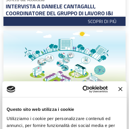
INTERVISTA A DANIELE CANTAGALLI,
COORDINATORE DEL GRUPPO DI LAVORO I&I
SCOPRI DI PIÙ
28 OTTOBRE 2022
Questo sito web utilizza i cookie
Scritto da:
ASSOCASA
Utilizziamo i cookie per personalizzare contenuti ed
A.I.S.E. Activity & Sustainability Report 2021-
annunci, per fornire funzionalità dei social media e per
22