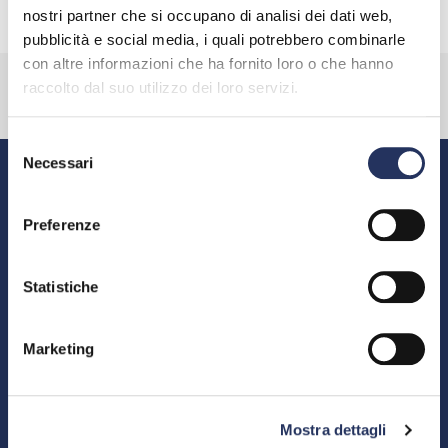
nostri partner che si occupano di analisi dei dati web,
pubblicità e social media, i quali potrebbero combinarle
con altre informazioni che ha fornito loro o che hanno
SEGUICI SU:
raccolto dal suo utilizzo dei loro servizi.
Selezione
Necessari
SEDE
del
Via Giovanni da Procida 11
consenso
20149 Milano
Preferenze
Tel. 0039.02.34565.236
Fax 0039.02.34565.320
assocasa@federchimica.it
Statistiche
Visualizza Mappa
Marketing
CHI SIAMO
ASSOCIAZIONE
MISSION
Mostra dettagli